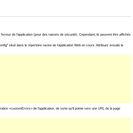
l'erreur de l'application (pour des raisons de sécurité). Cependant, ils peuvent être affichés
fig" situé dans le répertoire racine de l'application Web en cours. Attribuez ensuite la
uration <customErrors> de l'application, de sorte qu'il pointe vers une URL de la page