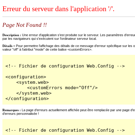
Erreur du serveur dans l'application '/'.
Page Not Found !!
Description :
Une erreur d'application s'est produite sur le serveur. Les paramètres d'erreur
par les navigateurs qui s'exécutent sur l'ordinateur serveur local.
Détails =
Pour permettre l'affichage des détails de ce message d'erreur spécifique sur les o
valeur "off" à l'attribut "mode" de cette balise <customErrors>.
<!-- Fichier de configuration Web.Config -->

<configuration>

    <system.web>

        <customErrors mode="Off"/>

    </system.web>

</configuration>
Remarques :
La page d'erreurs actuellement affichée peut être remplacée par une page d'erre
d'erreurs personnalisée !
<!-- Fichier de configuration Web.Config -->
