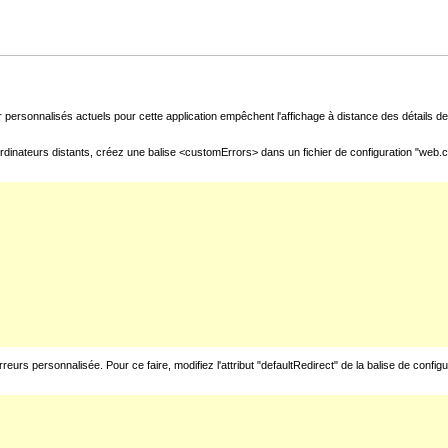
 personnalisés actuels pour cette application empêchent l'affichage à distance des détails de 
rdinateurs distants, créez une balise <customErrors> dans un fichier de configuration "web.con
urs personnalisée. Pour ce faire, modifiez l'attribut "defaultRedirect" de la balise de config