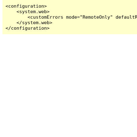
<configuration>

    <system.web>

        <customErrors mode="RemoteOnly" defaultR
    </system.web>

</configuration>