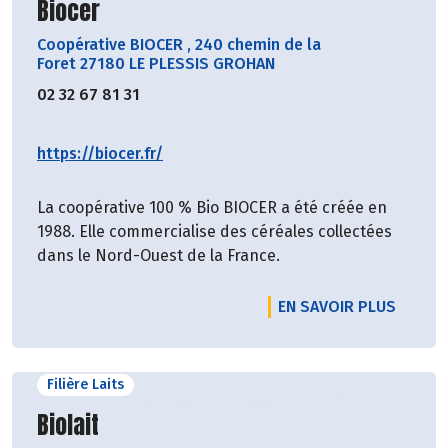
Découvrir le producteur
Biocer
Coopérative BIOCER
,
240 chemin de la
Foret 27180 LE PLESSIS GROHAN
02 32 67 81 31
https://biocer.fr/
La coopérative 100 % Bio BIOCER a été créée en
1988. Elle commercialise des céréales collectées
dans le Nord-Ouest de la France.
EN SAVOIR PLUS
Filière Laits
Découvrir le producteur
Biolait