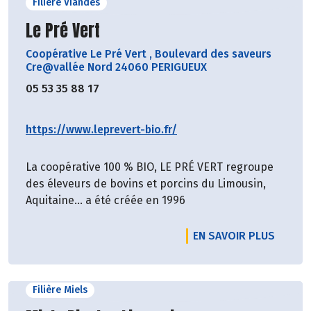
Filière Viandes
Découvrir le producteur
Le Pré Vert
Coopérative Le Pré Vert
,
Boulevard des saveurs
Cre@vallée Nord 24060 PERIGUEUX
05 53 35 88 17
https://www.leprevert-bio.fr/
La coopérative 100 % BIO, LE PRÉ VERT regroupe
des éleveurs de bovins et porcins du Limousin,
Aquitaine… a été créée en 1996
EN SAVOIR PLUS
Filière Miels