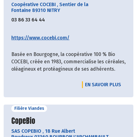
Coopérative COCEBI
,
Sentier de la
Fontaine 89310 NITRY
03 86 33 64 44
https://www.cocebi.com/
Basée en Bourgogne, la coopérative 100 % Bio
COCEBI, créée en 1983, commercialise les céréales,
oléagineux et protéagineux de ses adhérents.
EN SAVOIR PLUS
Filière Viandes
Découvrir le producteur
CopeBio
SAS COPEBIO
,
18 Rue Albert
Roudreux 03160 BOURBON L'ARCHAMBAULT