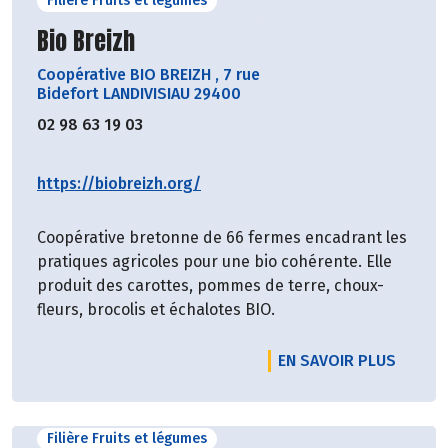
Filière Fruits et légumes
Découvrir le producteur
Bio Breizh
Coopérative BIO BREIZH
,
7 rue
Bidefort LANDIVISIAU 29400
02 98 63 19 03
https://biobreizh.org/
Coopérative bretonne de 66 fermes encadrant les
pratiques agricoles pour une bio cohérente. Elle
produit des carottes, pommes de terre, choux-
fleurs, brocolis et échalotes BIO.
EN SAVOIR PLUS
Filière Fruits et légumes