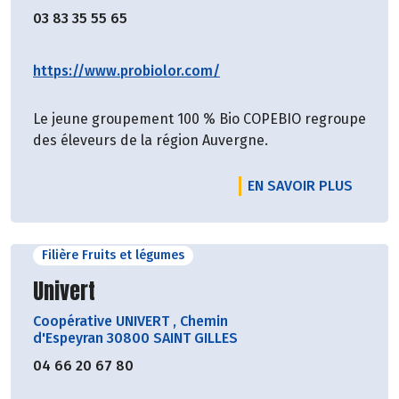
03 83 35 55 65
https://www.probiolor.com/
Le jeune groupement 100 % Bio COPEBIO regroupe
des éleveurs de la région Auvergne.
EN SAVOIR PLUS
Filière Fruits et légumes
Découvrir le producteur
Univert
Coopérative UNIVERT
,
Chemin
d'Espeyran 30800 SAINT GILLES
04 66 20 67 80