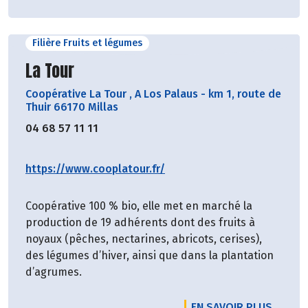
Filière Fruits et légumes
Découvrir le producteur
La Tour
Coopérative La Tour
,
A Los Palaus - km 1, route de
Thuir 66170 Millas
04 68 57 11 11
https://www.cooplatour.fr/
Coopérative 100 % bio, elle met en marché la
production de 19 adhérents dont des fruits à
noyaux (pêches, nectarines, abricots, cerises),
des légumes d’hiver, ainsi que dans la plantation
d’agrumes.
EN SAVOIR PLUS