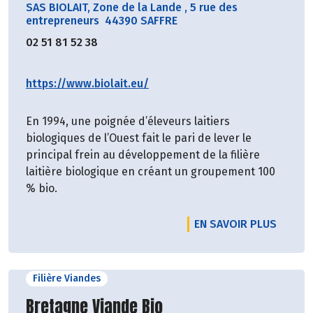
SAS BIOLAIT, Zone de la Lande
,
5 rue des
entrepreneurs 44390 SAFFRE
02 51 81 52 38
https://www.biolait.eu/
En 1994, une poignée d’éleveurs laitiers
biologiques de l’Ouest fait le pari de lever le
principal frein au développement de la filière
laitière biologique en créant un groupement 100
% bio.
EN SAVOIR PLUS
Filière Viandes
Découvrir le producteur
Bretagne Viande Bio