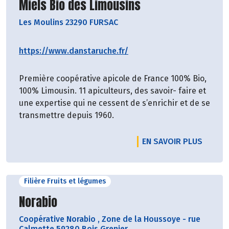
Découvrir le producteur
Miels Bio des Limousins
Les Moulins 23290 FURSAC
https://www.danstaruche.fr/
Première coopérative apicole de France 100% Bio,
100% Limousin. 11 apiculteurs, des savoir- faire et
une expertise qui ne cessent de s’enrichir et de se
transmettre depuis 1960.
EN SAVOIR PLUS
Filière Fruits et légumes
Découvrir le producteur
Norabio
Coopérative Norabio
,
Zone de la Houssoye - rue
Calmette 59280 Bois Grenier