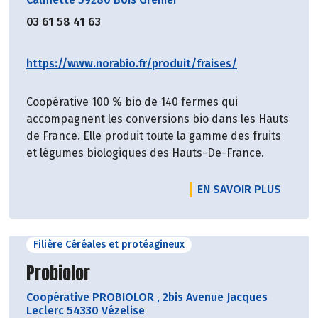
03 61 58 41 63
https://www.norabio.fr/produit/fraises/
Coopérative 100 % bio de 140 fermes qui
accompagnent les conversions bio dans les Hauts
de France. Elle produit toute la gamme des fruits
et légumes biologiques des Hauts-De-France.
EN SAVOIR PLUS
Filière Céréales et protéagineux
Découvrir le producteur
Probiolor
Coopérative PROBIOLOR
,
2bis Avenue Jacques
Leclerc 54330 Vézelise