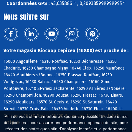
Coordonnées GPS :
45,635886 ° , 0,209385999999995 °
Nous suivre sur
Votre magasin Biocoop L'epicea (16800) est proche de :
16000 Angoulême, 16210 Rouffiac, 16250 Bécheresse, 16250
Chadurie, 16250 Champagne-Vigny, 16440 Claix, 16250 Mainfonds,
16440 Mouthiers s/Boëme, 16250 Plassac-Rouffiac, 16250
Voulgézac, 16430 Balzac, 16430 Champniers, 16160 Gond-
Pontouvre, 16710 St-Yrieix s/Charente, 16290 Asnières s/Nouère,
16290 Champmillon, 16290 Douzat, 16290 Hiersac, 16730 Linars,
16290 Moulidars, 16570 St-Genis-d, 16290 St-Saturnin, 16440
Sireuil, 16730 Trois-Palis, 16430 Vindelle, 16730 Fléac, 16400 La
Couronne, 16440 Nersac, 16400 Puymoyen, 16440 Roullet-St-
Afin de vous offrir la meilleure expérience possible, Biocoop utilise
Estèphe
des cookies : pour assurer une performance optimale du site, pour
récolter des statistiques afin d'analyser le trafic et la performance