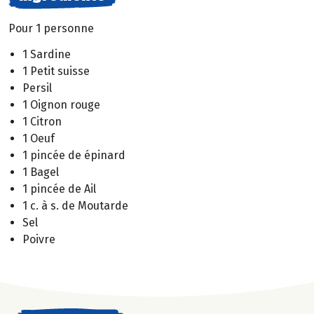
Pour 1 personne
1 Sardine
1 Petit suisse
Persil
1 Oignon rouge
1 Citron
1 Oeuf
1 pincée de épinard
1 Bagel
1 pincée de Ail
1 c. à s. de Moutarde
Sel
Poivre