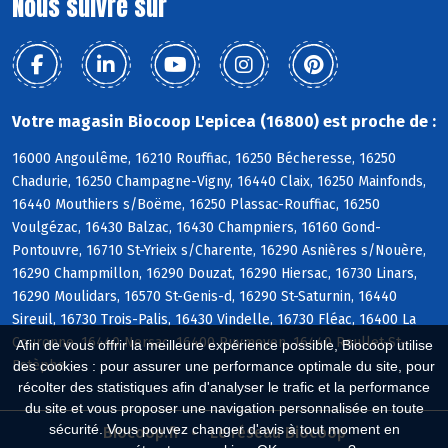
Nous suivre sur
Votre magasin Biocoop L'epicea (16800) est proche de :
16000 Angoulême, 16210 Rouffiac, 16250 Bécheresse, 16250
Chadurie, 16250 Champagne-Vigny, 16440 Claix, 16250 Mainfonds,
16440 Mouthiers s/Boëme, 16250 Plassac-Rouffiac, 16250
Voulgézac, 16430 Balzac, 16430 Champniers, 16160 Gond-
Pontouvre, 16710 St-Yrieix s/Charente, 16290 Asnières s/Nouère,
16290 Champmillon, 16290 Douzat, 16290 Hiersac, 16730 Linars,
16290 Moulidars, 16570 St-Genis-d, 16290 St-Saturnin, 16440
Sireuil, 16730 Trois-Palis, 16430 Vindelle, 16730 Fléac, 16400 La
Couronne, 16440 Nersac, 16400 Puymoyen, 16440 Roullet-St-
Afin de vous offrir la meilleure expérience possible, Biocoop utilise
Estèphe
des cookies : pour assurer une performance optimale du site, pour
récolter des statistiques afin d'analyser le trafic et la performance
du site et vous proposer une navigation personnalisée en toute
sécurité. Vous pouvez changer d'avis à tout moment en
Biocoop.fr
Le réseau Biocoop