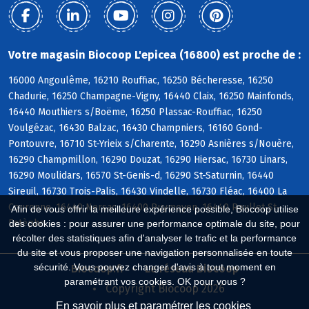
Votre magasin Biocoop L'epicea (16800) est proche de :
16000 Angoulême, 16210 Rouffiac, 16250 Bécheresse, 16250
Chadurie, 16250 Champagne-Vigny, 16440 Claix, 16250 Mainfonds,
16440 Mouthiers s/Boëme, 16250 Plassac-Rouffiac, 16250
Voulgézac, 16430 Balzac, 16430 Champniers, 16160 Gond-
Pontouvre, 16710 St-Yrieix s/Charente, 16290 Asnières s/Nouère,
16290 Champmillon, 16290 Douzat, 16290 Hiersac, 16730 Linars,
16290 Moulidars, 16570 St-Genis-d, 16290 St-Saturnin, 16440
Sireuil, 16730 Trois-Palis, 16430 Vindelle, 16730 Fléac, 16400 La
Couronne, 16440 Nersac, 16400 Puymoyen, 16440 Roullet-St-
Afin de vous offrir la meilleure expérience possible, Biocoop utilise
Estèphe
des cookies : pour assurer une performance optimale du site, pour
récolter des statistiques afin d'analyser le trafic et la performance
du site et vous proposer une navigation personnalisée en toute
sécurité. Vous pouvez changer d'avis à tout moment en
Biocoop.fr
Le réseau Biocoop
paramétrant vos cookies. OK pour vous ?
Copyright Biocoop 2026
En savoir plus et paramétrer les cookies