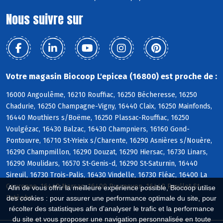
Nous suivre sur
Votre magasin Biocoop L'epicea (16800) est proche de :
16000 Angoulême, 16210 Rouffiac, 16250 Bécheresse, 16250
Chadurie, 16250 Champagne-Vigny, 16440 Claix, 16250 Mainfonds,
16440 Mouthiers s/Boëme, 16250 Plassac-Rouffiac, 16250
Voulgézac, 16430 Balzac, 16430 Champniers, 16160 Gond-
Pontouvre, 16710 St-Yrieix s/Charente, 16290 Asnières s/Nouère,
16290 Champmillon, 16290 Douzat, 16290 Hiersac, 16730 Linars,
16290 Moulidars, 16570 St-Genis-d, 16290 St-Saturnin, 16440
Sireuil, 16730 Trois-Palis, 16430 Vindelle, 16730 Fléac, 16400 La
Couronne, 16440 Nersac, 16400 Puymoyen, 16440 Roullet-St-
Afin de vous offrir la meilleure expérience possible, Biocoop utilise
Estèphe
des cookies : pour assurer une performance optimale du site, pour
récolter des statistiques afin d'analyser le trafic et la performance
du site et vous proposer une navigation personnalisée en toute