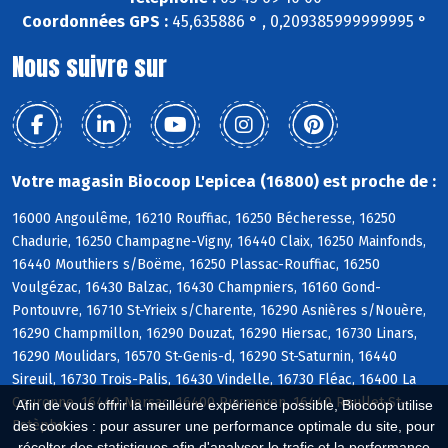
Coordonnées GPS :
45,635886 ° , 0,209385999999995 °
Nous suivre sur
Votre magasin Biocoop L'epicea (16800) est proche de :
16000 Angoulême, 16210 Rouffiac, 16250 Bécheresse, 16250
Chadurie, 16250 Champagne-Vigny, 16440 Claix, 16250 Mainfonds,
16440 Mouthiers s/Boëme, 16250 Plassac-Rouffiac, 16250
Voulgézac, 16430 Balzac, 16430 Champniers, 16160 Gond-
Pontouvre, 16710 St-Yrieix s/Charente, 16290 Asnières s/Nouère,
16290 Champmillon, 16290 Douzat, 16290 Hiersac, 16730 Linars,
16290 Moulidars, 16570 St-Genis-d, 16290 St-Saturnin, 16440
Sireuil, 16730 Trois-Palis, 16430 Vindelle, 16730 Fléac, 16400 La
Couronne, 16440 Nersac, 16400 Puymoyen, 16440 Roullet-St-
Afin de vous offrir la meilleure expérience possible, Biocoop utilise
Estèphe
des cookies : pour assurer une performance optimale du site, pour
récolter des statistiques afin d'analyser le trafic et la performance