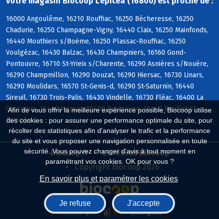
Votre magasin Biocoop L'epicea (16800) est proche de :
16000 Angoulême, 16210 Rouffiac, 16250 Bécheresse, 16250
Chadurie, 16250 Champagne-Vigny, 16440 Claix, 16250 Mainfonds,
16440 Mouthiers s/Boëme, 16250 Plassac-Rouffiac, 16250
Voulgézac, 16430 Balzac, 16430 Champniers, 16160 Gond-
Pontouvre, 16710 St-Yrieix s/Charente, 16290 Asnières s/Nouère,
16290 Champmillon, 16290 Douzat, 16290 Hiersac, 16730 Linars,
16290 Moulidars, 16570 St-Genis-d, 16290 St-Saturnin, 16440
Sireuil, 16730 Trois-Palis, 16430 Vindelle, 16730 Fléac, 16400 La
Couronne, 16440 Nersac, 16400 Puymoyen, 16440 Roullet-St-
Afin de vous offrir la meilleure expérience possible, Biocoop utilise
Estèphe
des cookies : pour assurer une performance optimale du site, pour
récolter des statistiques afin d'analyser le trafic et la performance
du site et vous proposer une navigation personnalisée en toute
sécurité. Vous pouvez changer d'avis à tout moment en
Biocoop.fr
Le réseau Biocoop
paramétrant vos cookies. OK pour vous ?
Copyright Biocoop 2026
En savoir plus et paramétrer les cookies
Je refuse
J'accepte
Réalisé par