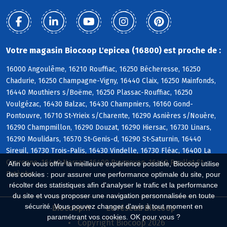
Votre magasin Biocoop L'epicea (16800) est proche de :
16000 Angoulême, 16210 Rouffiac, 16250 Bécheresse, 16250
Chadurie, 16250 Champagne-Vigny, 16440 Claix, 16250 Mainfonds,
16440 Mouthiers s/Boëme, 16250 Plassac-Rouffiac, 16250
Voulgézac, 16430 Balzac, 16430 Champniers, 16160 Gond-
Pontouvre, 16710 St-Yrieix s/Charente, 16290 Asnières s/Nouère,
16290 Champmillon, 16290 Douzat, 16290 Hiersac, 16730 Linars,
16290 Moulidars, 16570 St-Genis-d, 16290 St-Saturnin, 16440
Sireuil, 16730 Trois-Palis, 16430 Vindelle, 16730 Fléac, 16400 La
Couronne, 16440 Nersac, 16400 Puymoyen, 16440 Roullet-St-
Afin de vous offrir la meilleure expérience possible, Biocoop utilise
Estèphe
des cookies : pour assurer une performance optimale du site, pour
récolter des statistiques afin d'analyser le trafic et la performance
du site et vous proposer une navigation personnalisée en toute
sécurité. Vous pouvez changer d'avis à tout moment en
Biocoop.fr
Le réseau Biocoop
paramétrant vos cookies. OK pour vous ?
Copyright Biocoop 2026