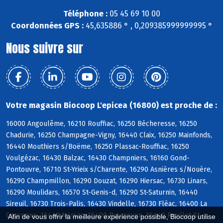
Téléphone :
05 45 69 10 00
Coordonnées GPS :
45,635886 ° , 0,209385999999995 °
Nous suivre sur
Votre magasin Biocoop L'epicea (16800) est proche de :
16000 Angoulême, 16210 Rouffiac, 16250 Bécheresse, 16250
Chadurie, 16250 Champagne-Vigny, 16440 Claix, 16250 Mainfonds,
16440 Mouthiers s/Boëme, 16250 Plassac-Rouffiac, 16250
Voulgézac, 16430 Balzac, 16430 Champniers, 16160 Gond-
Pontouvre, 16710 St-Yrieix s/Charente, 16290 Asnières s/Nouère,
16290 Champmillon, 16290 Douzat, 16290 Hiersac, 16730 Linars,
16290 Moulidars, 16570 St-Genis-d, 16290 St-Saturnin, 16440
Sireuil, 16730 Trois-Palis, 16430 Vindelle, 16730 Fléac, 16400 La
Couronne, 16440 Nersac, 16400 Puymoyen, 16440 Roullet-St-
Afin de vous offrir la meilleure expérience possible, Biocoop utilise