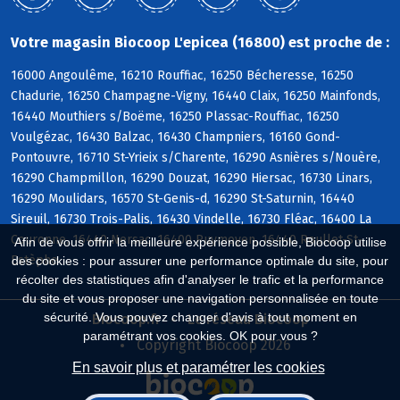
Votre magasin Biocoop L'epicea (16800) est proche de :
16000 Angoulême, 16210 Rouffiac, 16250 Bécheresse, 16250
Chadurie, 16250 Champagne-Vigny, 16440 Claix, 16250 Mainfonds,
16440 Mouthiers s/Boëme, 16250 Plassac-Rouffiac, 16250
Voulgézac, 16430 Balzac, 16430 Champniers, 16160 Gond-
Pontouvre, 16710 St-Yrieix s/Charente, 16290 Asnières s/Nouère,
16290 Champmillon, 16290 Douzat, 16290 Hiersac, 16730 Linars,
16290 Moulidars, 16570 St-Genis-d, 16290 St-Saturnin, 16440
Sireuil, 16730 Trois-Palis, 16430 Vindelle, 16730 Fléac, 16400 La
Couronne, 16440 Nersac, 16400 Puymoyen, 16440 Roullet-St-
Afin de vous offrir la meilleure expérience possible, Biocoop utilise
Estèphe
des cookies : pour assurer une performance optimale du site, pour
récolter des statistiques afin d'analyser le trafic et la performance
du site et vous proposer une navigation personnalisée en toute
sécurité. Vous pouvez changer d'avis à tout moment en
Biocoop.fr
Le réseau Biocoop
paramétrant vos cookies. OK pour vous ?
Copyright Biocoop 2026
En savoir plus et paramétrer les cookies