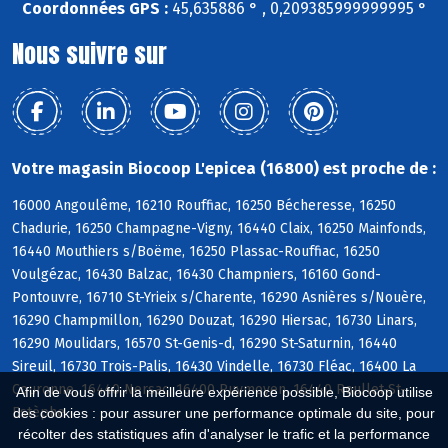
Coordonnées GPS :
45,635886 ° , 0,209385999999995 °
Nous suivre sur
Votre magasin Biocoop L'epicea (16800) est proche de :
16000 Angoulême, 16210 Rouffiac, 16250 Bécheresse, 16250
Chadurie, 16250 Champagne-Vigny, 16440 Claix, 16250 Mainfonds,
16440 Mouthiers s/Boëme, 16250 Plassac-Rouffiac, 16250
Voulgézac, 16430 Balzac, 16430 Champniers, 16160 Gond-
Pontouvre, 16710 St-Yrieix s/Charente, 16290 Asnières s/Nouère,
16290 Champmillon, 16290 Douzat, 16290 Hiersac, 16730 Linars,
16290 Moulidars, 16570 St-Genis-d, 16290 St-Saturnin, 16440
Sireuil, 16730 Trois-Palis, 16430 Vindelle, 16730 Fléac, 16400 La
Couronne, 16440 Nersac, 16400 Puymoyen, 16440 Roullet-St-
Afin de vous offrir la meilleure expérience possible, Biocoop utilise
Estèphe
des cookies : pour assurer une performance optimale du site, pour
récolter des statistiques afin d'analyser le trafic et la performance