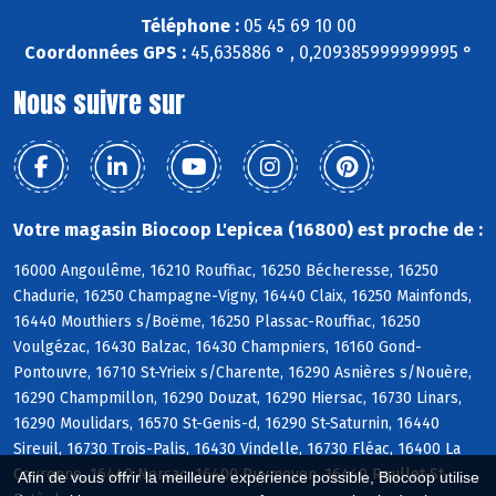
Téléphone :
05 45 69 10 00
Coordonnées GPS :
45,635886 ° , 0,209385999999995 °
Nous suivre sur
Votre magasin Biocoop L'epicea (16800) est proche de :
16000 Angoulême, 16210 Rouffiac, 16250 Bécheresse, 16250
Chadurie, 16250 Champagne-Vigny, 16440 Claix, 16250 Mainfonds,
16440 Mouthiers s/Boëme, 16250 Plassac-Rouffiac, 16250
Voulgézac, 16430 Balzac, 16430 Champniers, 16160 Gond-
Pontouvre, 16710 St-Yrieix s/Charente, 16290 Asnières s/Nouère,
16290 Champmillon, 16290 Douzat, 16290 Hiersac, 16730 Linars,
16290 Moulidars, 16570 St-Genis-d, 16290 St-Saturnin, 16440
Sireuil, 16730 Trois-Palis, 16430 Vindelle, 16730 Fléac, 16400 La
Couronne, 16440 Nersac, 16400 Puymoyen, 16440 Roullet-St-
Afin de vous offrir la meilleure expérience possible, Biocoop utilise