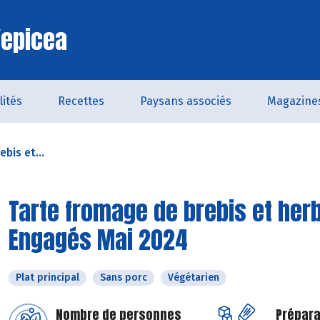
'epicea
lités
Recettes
Paysans associés
Magazine
bis et...
Tarte fromage de brebis et herb
Engagés Mai 2024
Plat principal
Sans porc
Végétarien
Nombre de personnes
Prépara