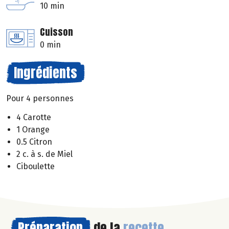
10 min
Cuisson
0 min
Ingrédients
Pour 4 personnes
4 Carotte
1 Orange
0.5 Citron
2 c. à s. de Miel
Ciboulette
Préparation
de la
recette