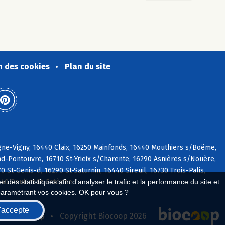
n des cookies
Plan du site
ne-Vigny, 16440 Claix, 16250 Mainfonds, 16440 Mouthiers s/Boëme,
d-Pontouvre, 16710 St-Yrieix s/Charente, 16290 Asnières s/Nouère,
St-Genis-d, 16290 St-Saturnin, 16440 Sireuil, 16730 Trois-Palis,
440 Roullet-St-Estèphe
 des statistiques afin d'analyser le trafic et la performance du site et
paramétrant vos cookies. OK pour vous ?
'accepte
seau Biocoop
Copyright Biocoop 2026