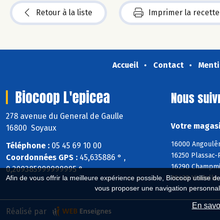
Retour à la liste
Imprimer la recette
Accueil
Contact
Menti
Biocoop L'epicea
Nous suiv
278 avenue du General de Gaulle
Votre magasi
16800 Soyaux
16000 Angoulêm
Téléphone :
05 45 69 10 00
16250 Plassac-R
Coordonnées GPS :
45,635886 ° ,
16290 Champmill
0,209385999999995 °
16430 Vindelle
Afin de vous offrir la meilleure expérience possible, Biocoop utilise d
vous proposer une navigation personnal
En savoi
Réalisé par