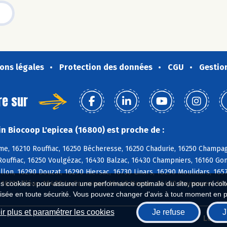
ons légales
Protection des données
CGU
Gestio
re sur
n Biocoop L'epicea (16800) est proche de :
e, 16210 Rouffiac, 16250 Bécheresse, 16250 Chadurie, 16250 Champag
ouffiac, 16250 Voulgézac, 16430 Balzac, 16430 Champniers, 16160 Gon
on, 16290 Douzat, 16290 Hiersac, 16730 Linars, 16290 Moulidars, 16570 
, 16730 Fléac, 16400 La Couronne, 16440 Nersac, 16400 Puymoyen, 16
es cookies : pour assurer une performance optimale du site, pour récolter
isée en toute sécurité. Vous pouvez changer d'avis à tout moment en 
r plus et paramétrer les cookies
Je refuse
J
Biocoop.fr
Le ré