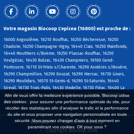
Votre magasin Biocoop L'epicea (16800) est proche de :
16000 Angoulême, 16210 Rouffiac, 16250 Bécheresse, 16250
Chadurie, 16250 Champagne-Vigny, 16440 Claix, 16250 Mainfonds,
16440 Mouthiers s/Boëme, 16250 Plassac-Rouffiac, 16250
Voulgézac, 16430 Balzac, 16430 Champniers, 16160 Gond-
Pontouvre, 16710 St-Yrieix s/Charente, 16290 Asnières s/Nouère,
16290 Champmillon, 16290 Douzat, 16290 Hiersac, 16730 Linars,
16290 Moulidars, 16570 St-Genis-d, 16290 St-Saturnin, 16440
Sireuil, 16730 Trois-Palis, 16430 Vindelle, 16730 Fléac, 16400 La
Couronne, 16440 Nersac, 16400 Puymoyen, 16440 Roullet-St-
Afin de vous offrir la meilleure expérience possible, Biocoop utilise
Estèphe
des cookies : pour assurer une performance optimale du site, pour
récolter des statistiques afin d'analyser le trafic et la performance
du site et vous proposer une navigation personnalisée en toute
sécurité. Vous pouvez changer d'avis à tout moment en
Biocoop.fr
Le réseau Biocoop
paramétrant vos cookies. OK pour vous ?
Copyright Biocoop 2026