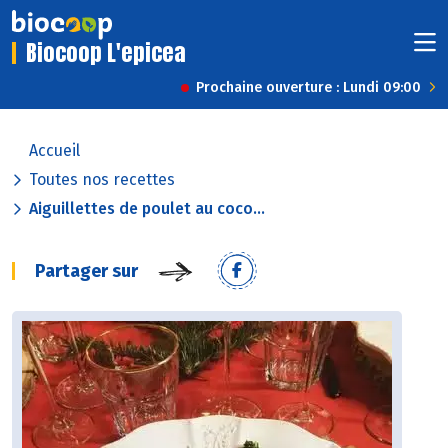
Biocoop L'epicea
Prochaine ouverture : Lundi 09:00
Accueil
Toutes nos recettes
Aiguillettes de poulet au coco...
Partager sur