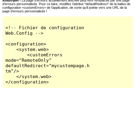
Remarques :
La page d'erreurs actuellement affichée peut être remplacée par une page
d'erreurs personnalisée. Pour ce faire, modifiez l'attribut "defaultRedirect" de la balise de
configuration <customErrors> de l'application, de sorte qu'il pointe vers une URL de la
page d'erreurs personnalisée !
<!-- Fichier de configuration 
Web.Config -->

<configuration>

    <system.web>

        <customErrors 
mode="RemoteOnly" 
defaultRedirect="mycustompage.h
tm"/>

    </system.web>

</configuration>