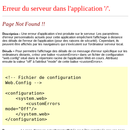
Erreur du serveur dans l'application '/'.
Page Not Found !!
Description :
Une erreur d'application s'est produite sur le serveur. Les paramètres
d'erreur personnalisés actuels pour cette application empêchent l'affichage à distance
des détails de l'erreur de l'application (pour des raisons de sécurité). Cependant, ils
peuvent être affichés par les navigateurs qui s'exécutent sur l'ordinateur serveur local.
Détails =
Pour permettre l'affichage des détails de ce message d'erreur spécifique sur les
ordinateurs distants, créez une balise <customErrors> dans un fichier de configuration
"web.config" situé dans le répertoire racine de l'application Web en cours. Attribuez
ensuite la valeur "off" à l'attribut "mode" de cette balise <customErrors>.
<!-- Fichier de configuration 
Web.Config -->

<configuration>

    <system.web>

        <customErrors 
mode="Off"/>

    </system.web>

</configuration>