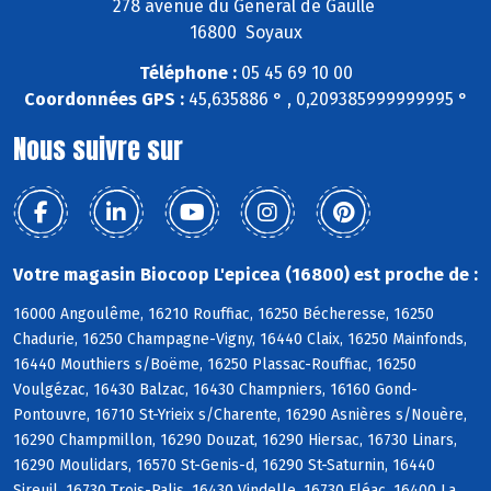
278 avenue du General de Gaulle
16800 Soyaux
Téléphone :
05 45 69 10 00
Coordonnées GPS :
45,635886 ° , 0,209385999999995 °
Nous suivre sur
Votre magasin Biocoop L'epicea (16800) est proche de :
16000 Angoulême, 16210 Rouffiac, 16250 Bécheresse, 16250
Chadurie, 16250 Champagne-Vigny, 16440 Claix, 16250 Mainfonds,
16440 Mouthiers s/Boëme, 16250 Plassac-Rouffiac, 16250
Voulgézac, 16430 Balzac, 16430 Champniers, 16160 Gond-
Pontouvre, 16710 St-Yrieix s/Charente, 16290 Asnières s/Nouère,
16290 Champmillon, 16290 Douzat, 16290 Hiersac, 16730 Linars,
16290 Moulidars, 16570 St-Genis-d, 16290 St-Saturnin, 16440
Sireuil, 16730 Trois-Palis, 16430 Vindelle, 16730 Fléac, 16400 La