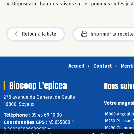
Déposez la chair des raisins sur les pommes cuites juste
Retour à la liste
Imprimer la recette
Accueil
Contact
Menti
Biocoop L'epicea
Nous suiv
278 avenue du General de Gaulle
Votre magasi
16800 Soyaux
16000 Angoulêm
Téléphone :
05 45 69 10 00
16250 Plassac-R
Coordonnées GPS :
45,635886 ° ,
16290 Champmill
0,209385999999995 °