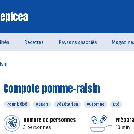
'epicea
lités
Recettes
Paysans associés
Magazine
sin
Compote pomme-raisin
Pour bébé
Vegan
Végétarien
Automne
Eté
Nombre de personnes
Prépara
3 personnes
10 min