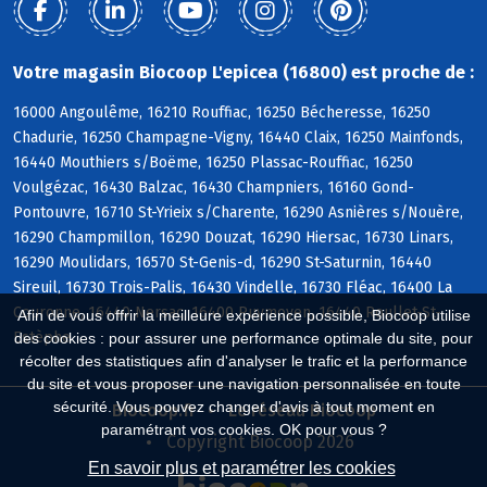
Votre magasin Biocoop L'epicea (16800) est proche de :
16000 Angoulême, 16210 Rouffiac, 16250 Bécheresse, 16250
Chadurie, 16250 Champagne-Vigny, 16440 Claix, 16250 Mainfonds,
16440 Mouthiers s/Boëme, 16250 Plassac-Rouffiac, 16250
Voulgézac, 16430 Balzac, 16430 Champniers, 16160 Gond-
Pontouvre, 16710 St-Yrieix s/Charente, 16290 Asnières s/Nouère,
16290 Champmillon, 16290 Douzat, 16290 Hiersac, 16730 Linars,
16290 Moulidars, 16570 St-Genis-d, 16290 St-Saturnin, 16440
Sireuil, 16730 Trois-Palis, 16430 Vindelle, 16730 Fléac, 16400 La
Couronne, 16440 Nersac, 16400 Puymoyen, 16440 Roullet-St-
Afin de vous offrir la meilleure expérience possible, Biocoop utilise
Estèphe
des cookies : pour assurer une performance optimale du site, pour
récolter des statistiques afin d'analyser le trafic et la performance
du site et vous proposer une navigation personnalisée en toute
sécurité. Vous pouvez changer d'avis à tout moment en
Biocoop.fr
Le réseau Biocoop
paramétrant vos cookies. OK pour vous ?
Copyright Biocoop 2026
En savoir plus et paramétrer les cookies