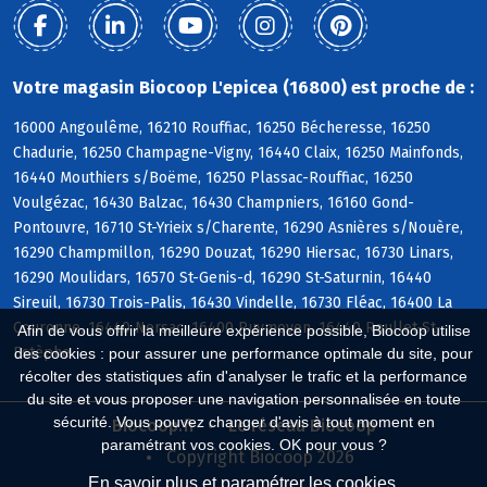
Votre magasin Biocoop L'epicea (16800) est proche de :
16000 Angoulême, 16210 Rouffiac, 16250 Bécheresse, 16250
Chadurie, 16250 Champagne-Vigny, 16440 Claix, 16250 Mainfonds,
16440 Mouthiers s/Boëme, 16250 Plassac-Rouffiac, 16250
Voulgézac, 16430 Balzac, 16430 Champniers, 16160 Gond-
Pontouvre, 16710 St-Yrieix s/Charente, 16290 Asnières s/Nouère,
16290 Champmillon, 16290 Douzat, 16290 Hiersac, 16730 Linars,
16290 Moulidars, 16570 St-Genis-d, 16290 St-Saturnin, 16440
Sireuil, 16730 Trois-Palis, 16430 Vindelle, 16730 Fléac, 16400 La
Couronne, 16440 Nersac, 16400 Puymoyen, 16440 Roullet-St-
Afin de vous offrir la meilleure expérience possible, Biocoop utilise
Estèphe
des cookies : pour assurer une performance optimale du site, pour
récolter des statistiques afin d'analyser le trafic et la performance
du site et vous proposer une navigation personnalisée en toute
sécurité. Vous pouvez changer d'avis à tout moment en
Biocoop.fr
Le réseau Biocoop
paramétrant vos cookies. OK pour vous ?
Copyright Biocoop 2026
En savoir plus et paramétrer les cookies