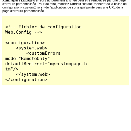
Remarques :
La page d'erreurs actuellement affichée peut être remplacée par une page
d'erreurs personnalisée. Pour ce faire, modifiez l'attribut "defaultRedirect" de la balise de
configuration <customErrors> de l'application, de sorte qu'il pointe vers une URL de la
page d'erreurs personnalisée !
<!-- Fichier de configuration 
Web.Config -->

<configuration>

    <system.web>

        <customErrors 
mode="RemoteOnly" 
defaultRedirect="mycustompage.h
tm"/>

    </system.web>

</configuration>