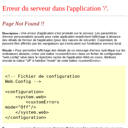
Erreur du serveur dans l'application '/'.
Page Not Found !!
Description :
Une erreur d'application s'est produite sur le serveur. Les paramètres
d'erreur personnalisés actuels pour cette application empêchent l'affichage à distance
des détails de l'erreur de l'application (pour des raisons de sécurité). Cependant, ils
peuvent être affichés par les navigateurs qui s'exécutent sur l'ordinateur serveur local.
Détails =
Pour permettre l'affichage des détails de ce message d'erreur spécifique sur les
ordinateurs distants, créez une balise <customErrors> dans un fichier de configuration
"web.config" situé dans le répertoire racine de l'application Web en cours. Attribuez
ensuite la valeur "off" à l'attribut "mode" de cette balise <customErrors>.
<!-- Fichier de configuration 
Web.Config -->

<configuration>

    <system.web>

        <customErrors 
mode="Off"/>

    </system.web>

</configuration>