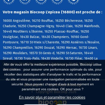
Votre magasin Biocoop L'epicea (16800) est proche de :
16000 Angoulême, 16210 Rouffiac, 16250 Bécheresse, 16250
Chadurie, 16250 Champagne-Vigny, 16440 Claix, 16250 Mainfonds,
16440 Mouthiers s/Boëme, 16250 Plassac-Rouffiac, 16250
Voulgézac, 16430 Balzac, 16430 Champniers, 16160 Gond-
Pontouvre, 16710 St-Yrieix s/Charente, 16290 Asnières s/Nouère,
16290 Champmillon, 16290 Douzat, 16290 Hiersac, 16730 Linars,
16290 Moulidars, 16570 St-Genis-d, 16290 St-Saturnin, 16440
Sireuil, 16730 Trois-Palis, 16430 Vindelle, 16730 Fléac, 16400 La
Couronne, 16440 Nersac, 16400 Puymoyen, 16440 Roullet-St-
Afin de vous offrir la meilleure expérience possible, Biocoop utilise
Estèphe
des cookies : pour assurer une performance optimale du site, pour
récolter des statistiques afin d'analyser le trafic et la performance
du site et vous proposer une navigation personnalisée en toute
sécurité. Vous pouvez changer d'avis à tout moment en
Biocoop.fr
Le réseau Biocoop
paramétrant vos cookies. OK pour vous ?
Copyright Biocoop 2026
En savoir plus et paramétrer les cookies