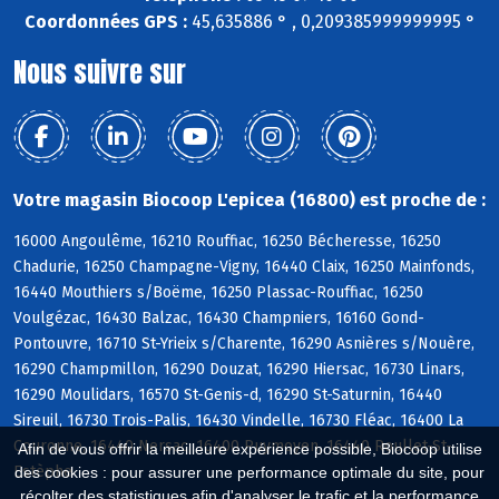
Coordonnées GPS :
45,635886 ° , 0,209385999999995 °
Nous suivre sur
Votre magasin Biocoop L'epicea (16800) est proche de :
16000 Angoulême, 16210 Rouffiac, 16250 Bécheresse, 16250
Chadurie, 16250 Champagne-Vigny, 16440 Claix, 16250 Mainfonds,
16440 Mouthiers s/Boëme, 16250 Plassac-Rouffiac, 16250
Voulgézac, 16430 Balzac, 16430 Champniers, 16160 Gond-
Pontouvre, 16710 St-Yrieix s/Charente, 16290 Asnières s/Nouère,
16290 Champmillon, 16290 Douzat, 16290 Hiersac, 16730 Linars,
16290 Moulidars, 16570 St-Genis-d, 16290 St-Saturnin, 16440
Sireuil, 16730 Trois-Palis, 16430 Vindelle, 16730 Fléac, 16400 La
Couronne, 16440 Nersac, 16400 Puymoyen, 16440 Roullet-St-
Afin de vous offrir la meilleure expérience possible, Biocoop utilise
Estèphe
des cookies : pour assurer une performance optimale du site, pour
récolter des statistiques afin d'analyser le trafic et la performance