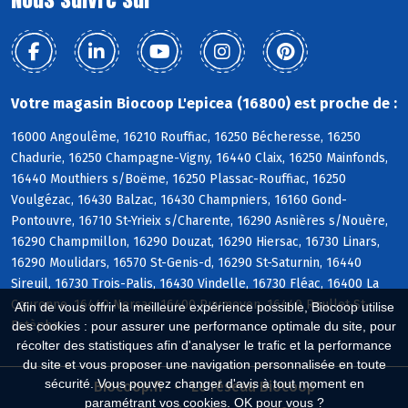
Votre magasin Biocoop L'epicea (16800) est proche de :
16000 Angoulême, 16210 Rouffiac, 16250 Bécheresse, 16250
Chadurie, 16250 Champagne-Vigny, 16440 Claix, 16250 Mainfonds,
16440 Mouthiers s/Boëme, 16250 Plassac-Rouffiac, 16250
Voulgézac, 16430 Balzac, 16430 Champniers, 16160 Gond-
Pontouvre, 16710 St-Yrieix s/Charente, 16290 Asnières s/Nouère,
16290 Champmillon, 16290 Douzat, 16290 Hiersac, 16730 Linars,
16290 Moulidars, 16570 St-Genis-d, 16290 St-Saturnin, 16440
Sireuil, 16730 Trois-Palis, 16430 Vindelle, 16730 Fléac, 16400 La
Couronne, 16440 Nersac, 16400 Puymoyen, 16440 Roullet-St-
Afin de vous offrir la meilleure expérience possible, Biocoop utilise
Estèphe
des cookies : pour assurer une performance optimale du site, pour
récolter des statistiques afin d'analyser le trafic et la performance
du site et vous proposer une navigation personnalisée en toute
sécurité. Vous pouvez changer d'avis à tout moment en
Biocoop.fr
Le réseau Biocoop
paramétrant vos cookies. OK pour vous ?