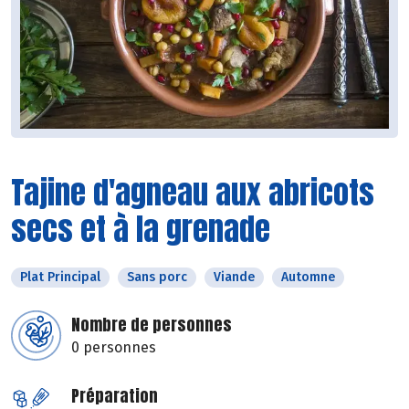
Tajine d'agneau aux abricots
secs et à la grenade
Plat Principal
Sans porc
Viande
Automne
Nombre de personnes
0 personnes
Préparation