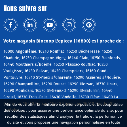
Nous suivre sur
Votre magasin Biocoop L'epicea (16800) est proche de :
16000 Angoulême, 16210 Rouffiac, 16250 Bécheresse, 16250
Chadurie, 16250 Champagne-Vigny, 16440 Claix, 16250 Mainfonds,
16440 Mouthiers s/Boëme, 16250 Plassac-Rouffiac, 16250
Voulgézac, 16430 Balzac, 16430 Champniers, 16160 Gond-
Pontouvre, 16710 St-Yrieix s/Charente, 16290 Asnières s/Nouère,
16290 Champmillon, 16290 Douzat, 16290 Hiersac, 16730 Linars,
16290 Moulidars, 16570 St-Genis-d, 16290 St-Saturnin, 16440
Sireuil, 16730 Trois-Palis, 16430 Vindelle, 16730 Fléac, 16400 La
Couronne, 16440 Nersac, 16400 Puymoyen, 16440 Roullet-St-
Afin de vous offrir la meilleure expérience possible, Biocoop utilise
Estèphe
des cookies : pour assurer une performance optimale du site, pour
récolter des statistiques afin d'analyser le trafic et la performance
du site et vous proposer une navigation personnalisée en toute