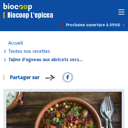
Biocoop L'epicea
Prochaine ouverture à 09:00
Accueil
Toutes nos recettes
Tajine d'agneau aux abricots secs...
Partager sur