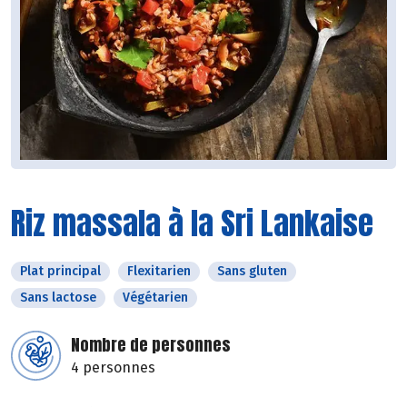
Riz massala à la Sri Lankaise
Plat principal
Flexitarien
Sans gluten
Sans lactose
Végétarien
Nombre de personnes
4 personnes