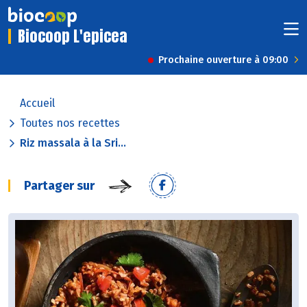
Biocoop L'epicea
Prochaine ouverture à 09:00
Accueil
Toutes nos recettes
Riz massala à la Sri...
Partager sur