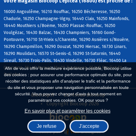
Votre magasin Biocoop L'epicea (16800) est proche de :
16000 Angoulême, 16210 Rouffiac, 16250 Bécheresse, 16250
Chadurie, 16250 Champagne-Vigny, 16440 Claix, 16250 Mainfonds,
16440 Mouthiers s/Boëme, 16250 Plassac-Rouffiac, 16250
Voulgézac, 16430 Balzac, 16430 Champniers, 16160 Gond-
Pontouvre, 16710 St-Yrieix s/Charente, 16290 Asnières s/Nouère,
16290 Champmillon, 16290 Douzat, 16290 Hiersac, 16730 Linars,
16290 Moulidars, 16570 St-Genis-d, 16290 St-Saturnin, 16440
Sireuil, 16730 Trois-Palis, 16430 Vindelle, 16730 Fléac, 16400 La
Couronne, 16440 Nersac, 16400 Puymoyen, 16440 Roullet-St-
Afin de vous offrir la meilleure expérience possible, Biocoop utilise
Estèphe
des cookies : pour assurer une performance optimale du site, pour
récolter des statistiques afin d'analyser le trafic et la performance
du site et vous proposer une navigation personnalisée en toute
sécurité. Vous pouvez changer d'avis à tout moment en
Biocoop.fr
Le réseau Biocoop
paramétrant vos cookies. OK pour vous ?
Copyright Biocoop 2026
En savoir plus et paramétrer les cookies
Je refuse
J'accepte
Réalisé par