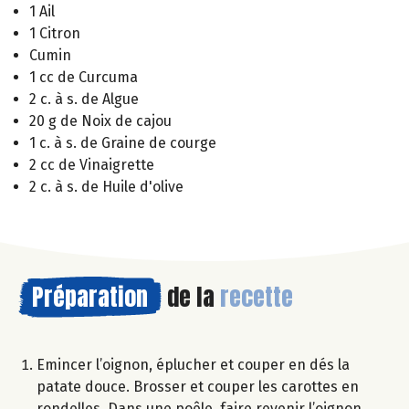
1 Ail
1 Citron
Cumin
1 cc de Curcuma
2 c. à s. de Algue
20 g de Noix de cajou
1 c. à s. de Graine de courge
2 cc de Vinaigrette
2 c. à s. de Huile d'olive
Préparation
de la
recette
Emincer l’oignon, éplucher et couper en dés la
patate douce. Brosser et couper les carottes en
rondelles. Dans une poêle, faire revenir l’oignon