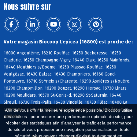
Nous suivre sur
Votre magasin Biocoop L'epicea (16800) est proche de :
16000 Angoulême, 16210 Rouffiac, 16250 Bécheresse, 16250
Chadurie, 16250 Champagne-Vigny, 16440 Claix, 16250 Mainfonds,
16440 Mouthiers s/Boëme, 16250 Plassac-Rouffiac, 16250
Voulgézac, 16430 Balzac, 16430 Champniers, 16160 Gond-
Pontouvre, 16710 St-Yrieix s/Charente, 16290 Asnières s/Nouère,
16290 Champmillon, 16290 Douzat, 16290 Hiersac, 16730 Linars,
16290 Moulidars, 16570 St-Genis-d, 16290 St-Saturnin, 16440
Sireuil, 16730 Trois-Palis, 16430 Vindelle, 16730 Fléac, 16400 La
Couronne, 16440 Nersac, 16400 Puymoyen, 16440 Roullet-St-
Afin de vous offrir la meilleure expérience possible, Biocoop utilise
Estèphe
des cookies : pour assurer une performance optimale du site, pour
récolter des statistiques afin d'analyser le trafic et la performance
du site et vous proposer une navigation personnalisée en toute
sécurité. Vous pouvez changer d'avis à tout moment en
Biocoop.fr
Le réseau Biocoop