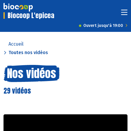
Biocoop L'epicea
Ouvert jusqu'à 19:00
Accueil
Toutes nos vidéos
Nos vidéos
29 vidéos