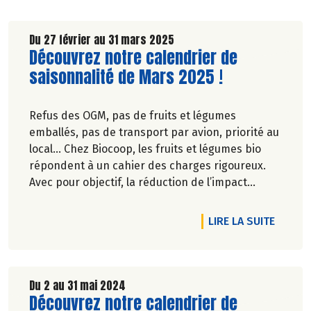
Du 27 février au 31 mars 2025
Lire la suite de l'article
Découvrez notre calendrier de
saisonnalité de Mars 2025 !
Refus des OGM, pas de fruits et légumes
emballés, pas de transport par avion, priorité au
local… Chez Biocoop, les fruits et légumes bio
répondent à un cahier des charges rigoureux.
Avec pour objectif, la réduction de l’impact
carbone et la préservation de
l’environnement. Parce que manger des produits
RTICLE DÉCOUVREZ NOTRE CALENDRIER DE SAISONNALITÉ DE MAI 
DE L'A
LIRE LA SUITE
de qualité rime avec respect de la saisonnalité,
Biocoop a élaboré un calendrier de saisonnalité
pour ses fruits et légumes bio.
Découvrez celui de Mars 2025 !
Du 2 au 31 mai 2024
Lire la suite de l'article
Découvrez notre calendrier de