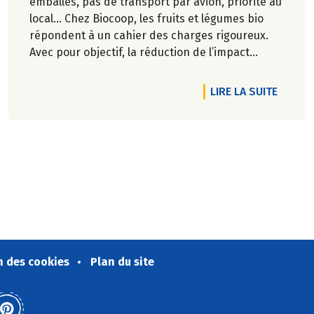
emballés, pas de transport par avion, priorité au
local… Chez Biocoop, les fruits et légumes bio
répondent à un cahier des charges rigoureux.
Avec pour objectif, la réduction de l’impact
carbone et la préservation de
l’environnement. Parce que manger des produits
RS !
RTICLE BIODIVERSITÉ : LE SOL, LÀ OÙ TOUT PREND RACINE
DE L'A
LIRE LA SUITE
de qualité rime avec respect de la saisonnalité,
Biocoop a élaboré un calendrier de saisonnalité
pour ses fruits et légumes bio.
Découvrez celui de Janvier 2024 !
n des cookies
Plan du site