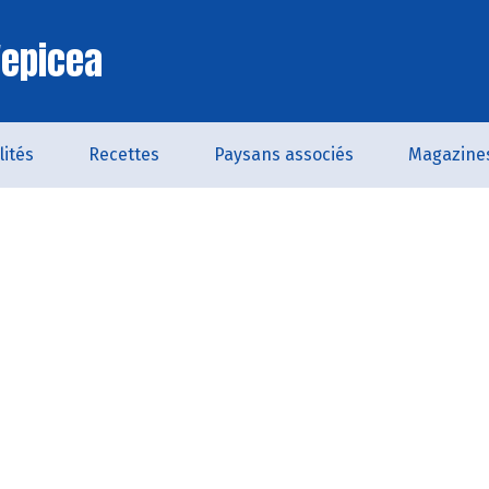
'epicea
lités
Recettes
Paysans associés
Magazine