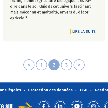
racine, même l’agriculture biologique, c’est-à-
dire dans le sol. Quid de cet univers fascinant
mais méconnu et maltraité, envers du décor
agricole ?
RTICLE EN AVRIL, FÊTONS LES VINS & FROMAGES DE NOS TERROI
DE L'A
LIRE LA SUITE
<
1
2
3
>
ons légales
Protection des données
CGU
Gestio
re sur