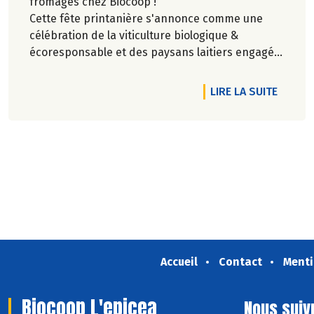
fromages chez Biocoop !
Cette fête printanière s'annonce comme une
célébration de la viticulture biologique &
écoresponsable et des paysans laitiers engagés
pour conserver des savoir-faire fromagers.
DE L'A
LIRE LA SUITE
Accueil
Contact
Menti
Biocoop L'epicea
Nous suiv