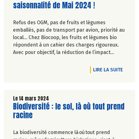
saisonnalité de Mai 2024 !
Refus des OGM, pas de fruits et légumes
emballés, pas de transport par avion, priorité au
local… Chez Biocoop, les fruits et légumes bio
répondent à un cahier des charges rigoureux.
Avec pour objectif, la réduction de l’impact
carbone et la préservation de
l’environnement. Parce que manger des produits
RTICLE DÉCOUVREZ NOTRE CALENDRIER DE SAISONNALITÉ DE NO
DE L'A
LIRE LA SUITE
de qualité rime avec respect de la saisonnalité,
Biocoop a élaboré un calendrier de saisonnalité
pour ses fruits et légumes bio.
Découvrez celui de Mai 2024 !
Le 14 mars 2024
Lire la suite de l'article
Biodiversité : le sol, là où tout prend
racine
La biodiversité commence là où tout prend