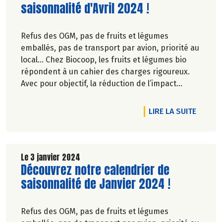
saisonnalité d'Avril 2024 !
Refus des OGM, pas de fruits et légumes
emballés, pas de transport par avion, priorité au
local… Chez Biocoop, les fruits et légumes bio
répondent à un cahier des charges rigoureux.
Avec pour objectif, la réduction de l’impact
carbone et la préservation de
l’environnement. Parce que manger des produits
VEMBRE 2024 !
RTICLE DÉCOUVREZ NOTRE CALENDRIER DE SAISONNALITÉ DE MAI
DE L'A
LIRE LA SUITE
de qualité rime avec respect de la saisonnalité,
Biocoop a élaboré un calendrier de saisonnalité
pour ses fruits et légumes bio.
Découvrez celui d'Avril 2024 !
Le 3 janvier 2024
Lire la suite de l'article
Découvrez notre calendrier de
saisonnalité de Janvier 2024 !
Refus des OGM, pas de fruits et légumes