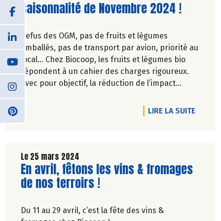
saisonnalité de Novembre 2024 !
Refus des OGM, pas de fruits et légumes
emballés, pas de transport par avion, priorité au
local… Chez Biocoop, les fruits et légumes bio
répondent à un cahier des charges rigoureux.
Avec pour objectif, la réduction de l’impact
carbone et la préservation de
l’environnement. Parce que manger des produits
DE L'A
LIRE LA SUITE
de qualité rime avec respect de la saisonnalité,
Biocoop a élaboré un calendrier de saisonnalité
pour ses fruits et légumes bio.
Découvrez celui de Novembre 2024 !
Le 25 mars 2024
Lire la suite de l'article
En avril, fêtons les vins & fromages
de nos terroirs !
Du 11 au 29 avril, c’est la fête des vins &