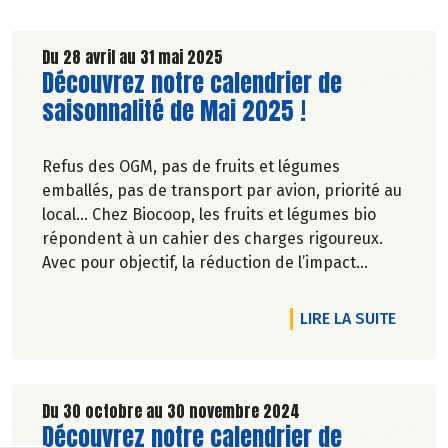
Du 28 avril au 31 mai 2025
Lire la suite de l'article
Découvrez notre calendrier de
saisonnalité de Mai 2025 !
Refus des OGM, pas de fruits et légumes
emballés, pas de transport par avion, priorité au
local… Chez Biocoop, les fruits et légumes bio
répondent à un cahier des charges rigoureux.
Avec pour objectif, la réduction de l’impact
carbone et la préservation de
l’environnement. Parce que manger des produits
DE L'A
LIRE LA SUITE
de qualité rime avec respect de la saisonnalité,
Biocoop a élaboré un calendrier de saisonnalité
pour ses fruits et légumes bio.
Découvrez celui de Mai 2025 !
Du 30 octobre au 30 novembre 2024
Lire la suite de l'article
Découvrez notre calendrier de