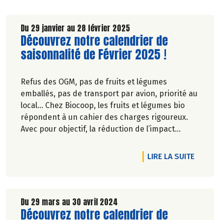
Du 29 janvier au 28 février 2025
Lire la suite de l'article
Découvrez notre calendrier de
saisonnalité de Février 2025 !
Refus des OGM, pas de fruits et légumes
emballés, pas de transport par avion, priorité au
local… Chez Biocoop, les fruits et légumes bio
répondent à un cahier des charges rigoureux.
Avec pour objectif, la réduction de l’impact
carbone et la préservation de
l’environnement. Parce que manger des produits
2025 !
RTICLE DÉCOUVREZ NOTRE CALENDRIER DE SAISONNALITÉ DE MAR
DE L'A
LIRE LA SUITE
de qualité rime avec respect de la saisonnalité,
Biocoop a élaboré un calendrier de saisonnalité
pour ses fruits et légumes bio.
Découvrez celui de Février 2025 !
Du 29 mars au 30 avril 2024
Lire la suite de l'article
Découvrez notre calendrier de