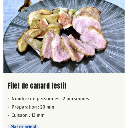
Lire la suite de la recette
Filet de canard festif
Nombre de personnes :
2 personnes
Préparation : 20 min
Cuisson : 13 min
Plat principal