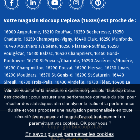
Votre magasin Biocoop L'epicea (16800) est proche de :
16000 Angoulême, 16210 Rouffiac, 16250 Bécheresse, 16250
Chadurie, 16250 Champagne-Vigny, 16440 Claix, 16250 Mainfonds,
16440 Mouthiers s/Boëme, 16250 Plassac-Rouffiac, 16250
Voulgézac, 16430 Balzac, 16430 Champniers, 16160 Gond-
Pontouvre, 16710 St-Yrieix s/Charente, 16290 Asnières s/Nouère,
16290 Champmillon, 16290 Douzat, 16290 Hiersac, 16730 Linars,
16290 Moulidars, 16570 St-Genis-d, 16290 St-Saturnin, 16440
Sireuil, 16730 Trois-Palis, 16430 Vindelle, 16730 Fléac, 16400 La
Couronne, 16440 Nersac, 16400 Puymoyen, 16440 Roullet-St-
Afin de vous offrir la meilleure expérience possible, Biocoop utilise
Estèphe
des cookies : pour assurer une performance optimale du site, pour
récolter des statistiques afin d'analyser le trafic et la performance
du site et vous proposer une navigation personnalisée en toute
sécurité. Vous pouvez changer d'avis à tout moment en
Biocoop.fr
Le réseau Biocoop
paramétrant vos cookies. OK pour vous ?
Copyright Biocoop 2026
En savoir plus et paramétrer les cookies