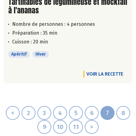
Lire la suite de la recette
Tartinables de légumineuse et mocktail
à l'ananas
Nombre de personnes :
4 personnes
Préparation : 35 min
Cuisson : 20 min
Apéritif
Hiver
VOIR LA RECETTE
<
2
3
4
5
6
7
8
9
10
11
>