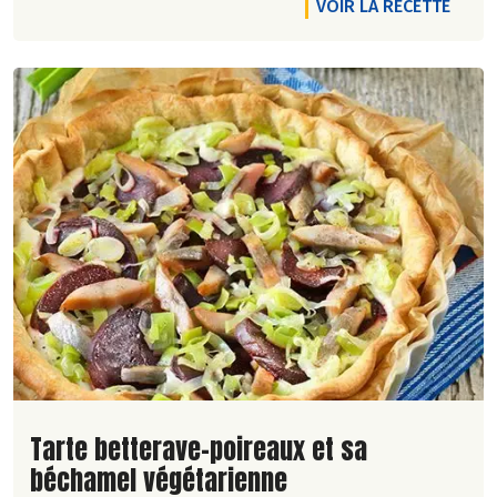
VOIR LA RECETTE
Lire la suite de la recette
Tarte betterave-poireaux et sa
béchamel végétarienne