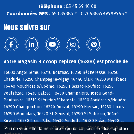
Téléphone :
05 45 69 10 00
Coordonnées GPS :
45,635886 ° , 0,209385999999995 °
Nous suivre sur
Votre magasin Biocoop L'epicea (16800) est proche de :
16000 Angoulême, 16210 Rouffiac, 16250 Bécheresse, 16250
Chadurie, 16250 Champagne-Vigny, 16440 Claix, 16250 Mainfonds,
16440 Mouthiers s/Boëme, 16250 Plassac-Rouffiac, 16250
Voulgézac, 16430 Balzac, 16430 Champniers, 16160 Gond-
Pontouvre, 16710 St-Yrieix s/Charente, 16290 Asnières s/Nouère,
16290 Champmillon, 16290 Douzat, 16290 Hiersac, 16730 Linars,
16290 Moulidars, 16570 St-Genis-d, 16290 St-Saturnin, 16440
Sireuil, 16730 Trois-Palis, 16430 Vindelle, 16730 Fléac, 16400 La
Couronne, 16440 Nersac, 16400 Puymoyen, 16440 Roullet-St-
Afin de vous offrir la meilleure expérience possible, Biocoop utilise