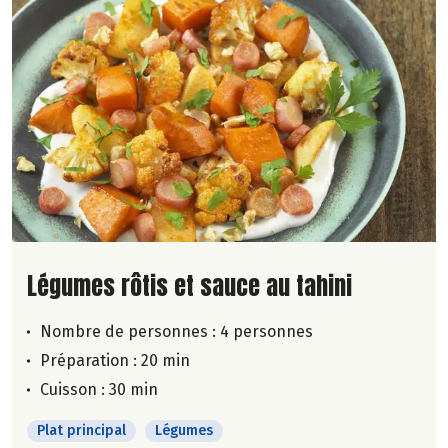
Lire la suite de la recette
Légumes rôtis et sauce au tahini
Nombre de personnes :
4 personnes
Préparation : 20 min
Cuisson : 30 min
Plat principal
Légumes